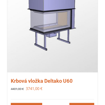
Krbová vložka Deltako U60
3741,00
€
4401,00
€