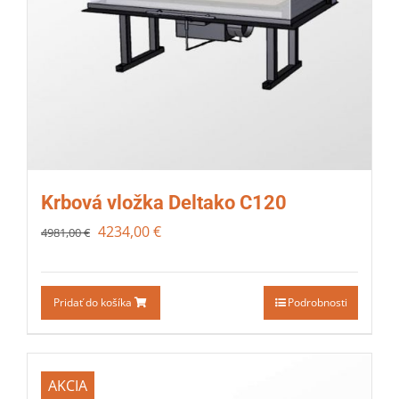
Krbová vložka Deltako C120
4234,00
€
4981,00
€
Pridať do košíka
Podrobnosti
AKCIA