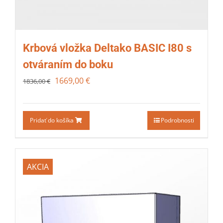
Krbová vložka Deltako BASIC I80 s
otváraním do boku
1669,00
€
1836,00
€
Pridať do košíka
Podrobnosti
AKCIA