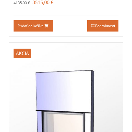
3515,00
€
4135,00
€
Pridať do košíka
Podrobnosti
AKCIA