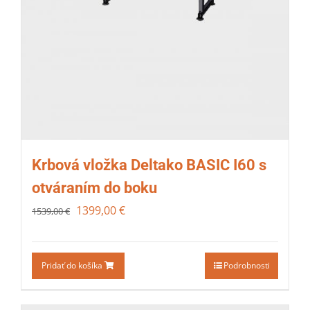
Krbová vložka Deltako BASIC I60 s
otváraním do boku
1399,00
€
1539,00
€
Pridať do košíka
Podrobnosti