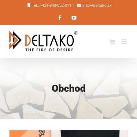
Skip
Tel.: +421-948-052-011
|
info@deltako.sk
to
Facebook
YouTube
content
Obchod