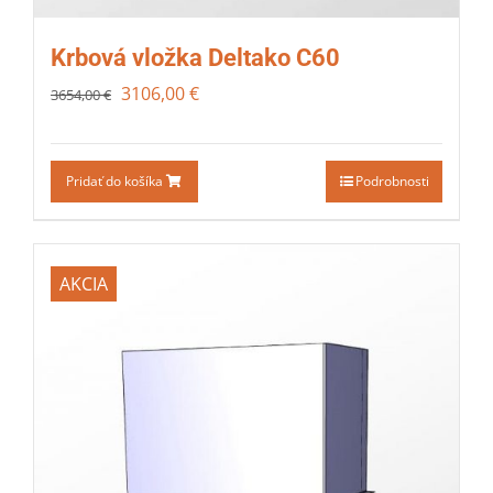
Krbová vložka Deltako C60
3106,00
€
3654,00
€
Pridať do košíka
Podrobnosti
AKCIA