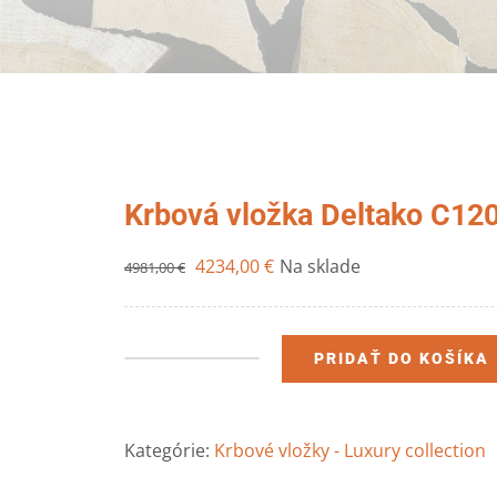
Krbová vložka Deltako C12
4234,00
€
Na sklade
4981,00
€
PRIDAŤ DO KOŠÍKA
množstvo
Krbová
vložka
Kategórie:
Krbové vložky - Luxury collection
Deltako