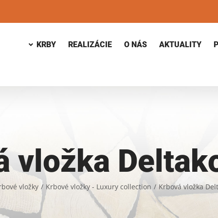
KRBY
REALIZÁCIE
O NÁS
AKTUALITY
á vložka Deltak
rbové vložky
/
Krbové vložky - Luxury collection
/
Krbová vložka Del