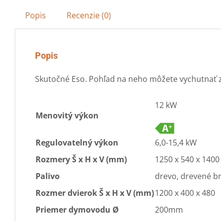
Popis
Recenzie (0)
Popis
Skutočné Eso. Pohľad na neho môžete vychutnať z
12 kW
Menovitý výkon
Regulovatelný výkon
6,0-15,4 kW
Rozmery Š x H x V (mm)
1250 x 540 x 1400
Palivo
drevo, drevené br
Rozmer dvierok Š x H x V (mm)
1200 x 400 x 480
Priemer dymovodu Ø
200mm