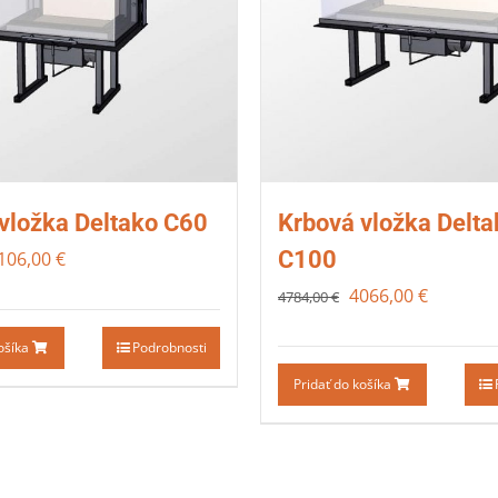
vložka Deltako C60
Krbová vložka Delta
C100
106,00
€
4066,00
€
4784,00
€
košíka
Podrobnosti
Pridať do košíka