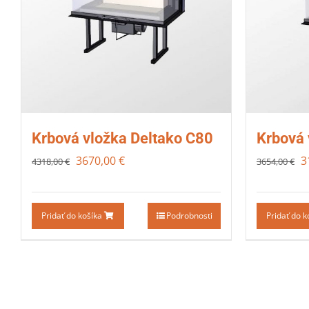
Krbová vložka Deltako C80
Krbová 
3670,00
€
3
4318,00
€
3654,00
€
Pridať do košíka
Podrobnosti
Pridať do 