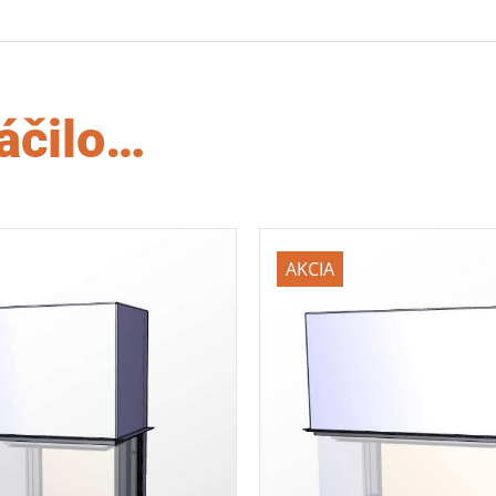
áčilo…
AKCIA