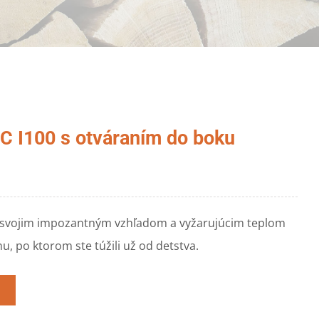
C I100 s otváraním do boku
 svojim impozantným vzhľadom a vyžarujúcim teplom
u, po ktorom ste túžili už od detstva.