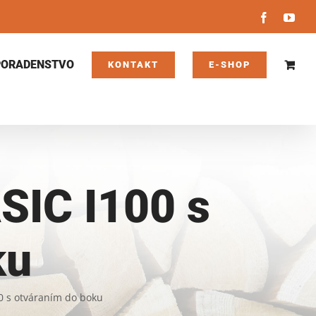
Facebook
You
PORADENSTVO
KONTAKT
E-SHOP
SIC I100 s
ku
0 s otváraním do boku