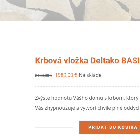
Krbová vložka Deltako BASI
1989,00
€
Na sklade
2188,00
€
Zvýšte hodnotu Vášho domu s krbom, ktorý
Vás zhypnotizuje a vytvorí chvíle plné oddych
PRIDAŤ DO KOŠÍKA
množstvo