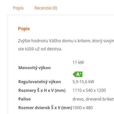
Popis
Recenzie (0)
Popis
Zvýšte hodnotu Vášho domu s krbom, ktorý svojim
ste túžili už od detstva.
11 kW
Menovitý výkon
Regulovatelný výkon
5,9-15,6 kW
Rozmery Š x H x V (mm)
1110 x 540 x 1200
Palivo
drevo, drevené briket
Rozmer dvierok Š x V (mm)
1000 x 480