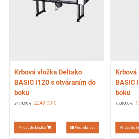
Krbová vložka Deltako
Krbová 
BASIC I120 s otváraním do
BASIC I
boku
boku
2249,00
€
1
2474,00
€
1539,00
€
Pridať do košíka
Podrobnosti
Pridať do 