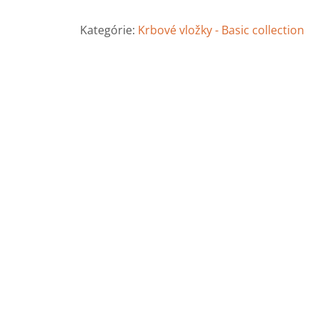
Krbová
vložka
Kategórie:
Krbové vložky - Basic collection
Deltako
BASIC
I100
s
otváraním
do
boku