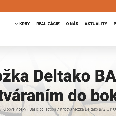
KRBY
REALIZÁCIE
O NÁS
AKTUALITY
ožka Deltako BA
tváraním do bo
/
Krbové vložky - Basic collection
/
Krbová vložka Deltako BASIC I10