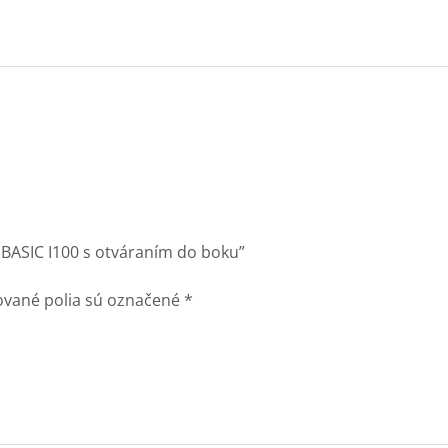
 BASIC I100 s otváraním do boku”
vané polia sú označené
*