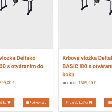
vložka Deltako
Krbová vložka Delta
60 s otváraním do
BASIC I80 s otváran
boku
399,00
€
1669,00
€
1836,00
€
košíka
Podrobnosti
Pridať do košíka