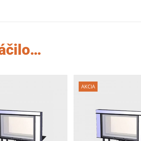
áčilo…
AKCIA