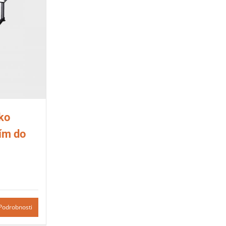
ko
ím do
Podrobnosti