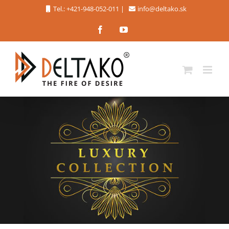
Skip
Tel.: +421-948-052-011
|
info@deltako.sk
to
Facebook
YouTube
content