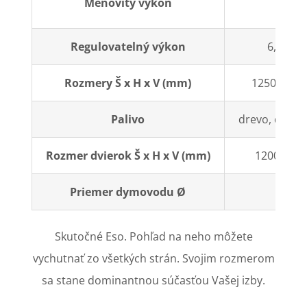
Menovitý výkon
Regulovatelný výkon
6,0-15,
Rozmery Š x H x V (mm)
1250 x 540
Palivo
drevo, dreven
Rozmer dvierok Š x H x V (mm)
1200 x 400
Priemer dymovodu Ø
200
Skutočné Eso. Pohľad na neho môžete
vychutnať zo všetkých strán. Svojim rozmerom
sa stane dominantnou súčasťou Vašej izby.