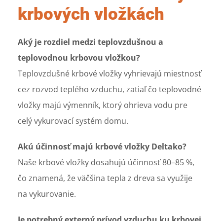
krbových vložkách
Aký je rozdiel medzi teplovzdušnou a
teplovodnou krbovou vložkou?
Teplovzdušné krbové vložky vyhrievajú miestnosť
cez rozvod teplého vzduchu, zatiaľ čo teplovodné
vložky majú výmenník, ktorý ohrieva vodu pre
celý vykurovací systém domu.
Akú účinnosť majú krbové vložky Deltako?
Naše krbové vložky dosahujú účinnosť 80–85 %,
čo znamená, že väčšina tepla z dreva sa využije
na vykurovanie.
Je potrebný externý prívod vzduchu ku krbovej