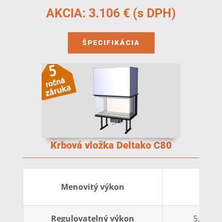
AKCIA: 3.106 € (s DPH)
ŠPECIFIKÁCIA
Krbová vložka Deltako C80
7 k
Menovitý výkon
Regulovatelný výkon
5,0-11,