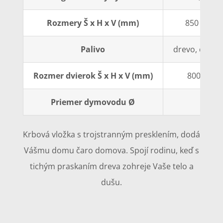
Rozmery Š x H x V (mm)
850 x 540 
Palivo
drevo, dreven
Rozmer dvierok Š x H x V (mm)
800 x 400
Priemer dymovodu Ø
200
Krbová vložka s trojstranným presklením, dodá
Vášmu domu čaro domova. Spojí rodinu, keď s
tichým praskaním dreva zohreje Vaše telo a
dušu.