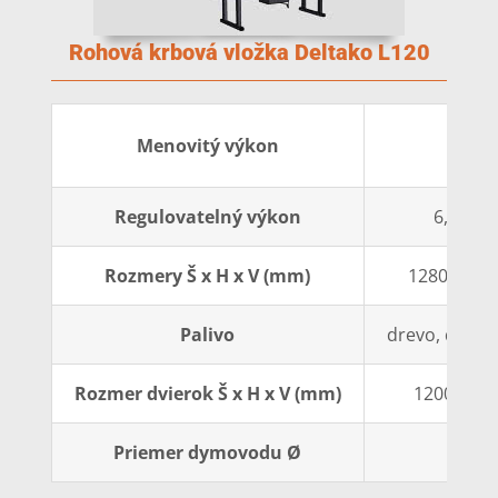
Rohová krbová vložka Deltako L120
12 k
Menovitý výkon
Regulovatelný výkon
6,1-15,
Rozmery Š x H x V (mm)
1280 x 540
Palivo
drevo, dreven
Rozmer dvierok Š x H x V (mm)
1200 x 400
Priemer dymovodu Ø
200