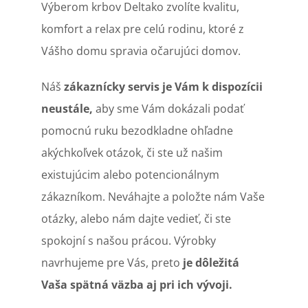
Výberom krbov Deltako zvolíte kvalitu,
komfort a relax pre celú rodinu, ktoré z
Vášho domu spravia očarujúci domov.
Náš
zákaznícky servis
je Vám k dispozícii
neustále,
aby sme Vám dokázali podať
pomocnú ruku bezodkladne ohľadne
akýchkoľvek otázok, či ste už našim
existujúcim alebo potencionálnym
zákazníkom. Neváhajte a položte nám Vaše
otázky, alebo nám dajte vedieť, či ste
spokojní s našou prácou. Výrobky
navrhujeme pre Vás, preto
je dôležitá
Vaša spätná väzba aj pri ich vývoji.