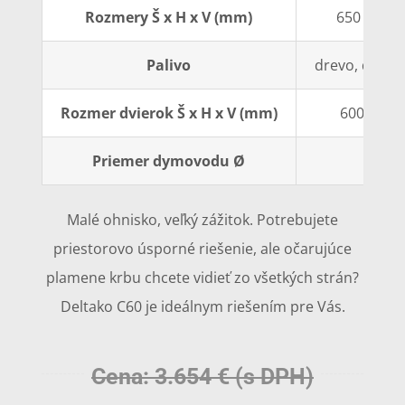
Rozmery Š x H x V (mm)
650 x 540 
Palivo
drevo, dreven
Rozmer dvierok Š x H x V (mm)
600 x 400
Priemer dymovodu Ø
200
Malé ohnisko, veľký zážitok. Potrebujete
priestorovo úsporné riešenie, ale očarujúce
plamene krbu chcete vidieť zo všetkých strán?
Deltako C60 je ideálnym riešením pre Vás.
Cena: 3.654 € (s DPH)