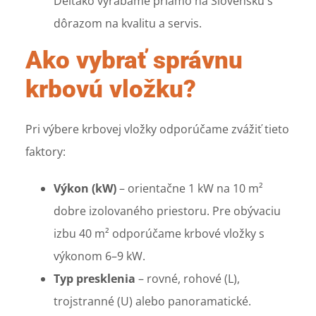
Deltako vyrábame priamo na Slovensku s
dôrazom na kvalitu a servis.
Ako vybrať správnu
krbovú vložku?
Pri výbere krbovej vložky odporúčame zvážiť tieto
faktory:
Výkon (kW)
– orientačne 1 kW na 10 m²
dobre izolovaného priestoru. Pre obývaciu
izbu 40 m² odporúčame krbové vložky s
výkonom 6–9 kW.
Typ presklenia
– rovné, rohové (L),
trojstranné (U) alebo panoramatické.