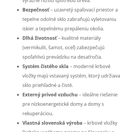
výrazne nižšiu spotrebu dreva.
Bezpečnosť
– uzavretý spaľovací priestor a
tepelne odolné sklo zabraňujú vyletovaniu
iskier a tepelnému prepáleniu okolia.
Dlhá životnosť
– kvalitné materiály
(vermikulit, šamot, oceľ) zabezpečujú
spoľahlivú prevádzku na desaťročia.
Systém čistého skla
– moderné krbové
vložky majú vstavaný systém, ktorý udržiava
sklo priehľadné a čisté.
Externý prívod vzduchu
– ideálne riešenie
pre nízkoenergetické domy a domy s
rekuperáciou.
Vlastná slovenská výroba
– krbové vložky