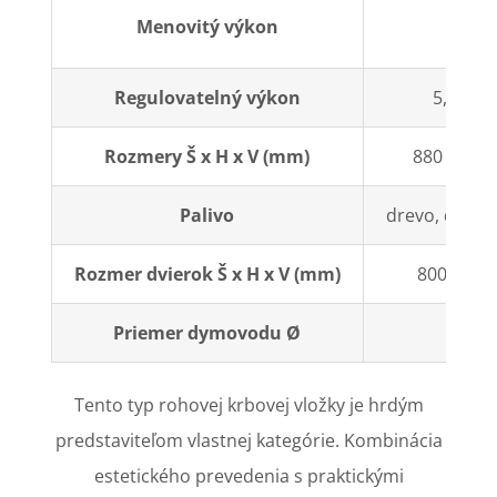
7 k
Menovitý výkon
Regulovatelný výkon
5,5-15,
Rozmery Š x H x V (mm)
880 x 540 
Palivo
drevo, dreven
Rozmer dvierok Š x H x V (mm)
800 x 400
Priemer dymovodu Ø
200
Tento typ rohovej krbovej vložky je hrdým
predstaviteľom vlastnej kategórie. Kombinácia
estetického prevedenia s praktickými