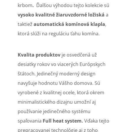
krbom
.
Ďalšou výhodou tejto kolekcie sú
vysoko kvalitné žiaruvzdorné ložiská
a
taktiež
automatická komínová klapla
,
ktorá slúži na reguláciu ťahu komína.
K
valita produktov
je osvedčená už
desiatky rokov vo viacerých Európskych
štátoch. Jedinečný moderný design
navyšuje hodnotu Vášho domova. Sú
vyrobené z kvalitnej ocele, ktorá okrem
minimalistického dizajnu umožní aj
používanie jedinečného systému
spaľovania
Full heat system.
Vďaka tejto
prepracovanej technológie aj z toho