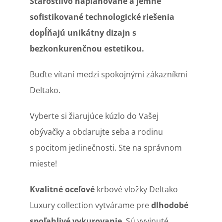
Starostlivo naplánované a jemne
sofistikované technologické riešenia
dopĺňajú unikátny dizajn s
bezkonkurenčnou estetikou.
Buďte vítaní medzi spokojnými zákazníkmi
Deltako.
Vyberte si žiarujúce kúzlo do Vašej
obývačky a obdarujte seba a rodinu
s pocitom jedinečnosti. Ste na správnom
mieste!
Kvalitné oceľové
krbové vložky Deltako
Luxury collection vytvárame pre
dlhodobé
spoľahlivé vykurovanie
. Sú vyvinuté