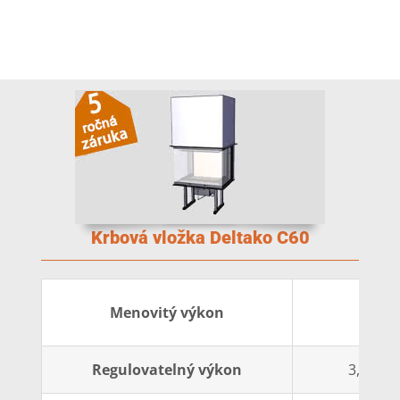
Krbová vložka Deltako C60
5 k
Menovitý výkon
Regulovatelný výkon
3,9-12,