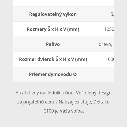
Regulovatelný výkon
5,8-15,
Rozmery Š x H x V (mm)
1050 x 540
Palivo
drevo, dreven
Rozmer dvierok Š x H x V (mm)
1000 x 400
Priemer dymovodu Ø
200
Atratktívny následník trónu. Veľkolepý design
za prijateľnú cenu? Naozaj existuje, Deltako
C100 je Vaša voľba.