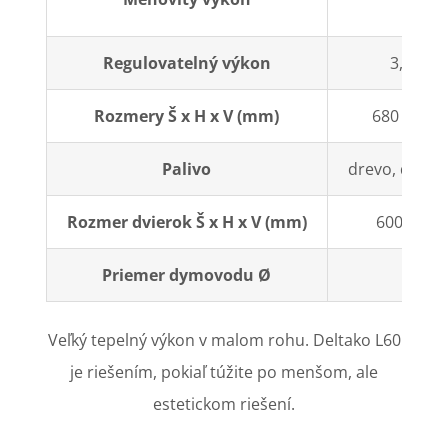
Regulovatelný výkon
3,5-12,
Rozmery Š x H x V (mm)
680 x 540 
Palivo
drevo, dreven
Rozmer dvierok Š x H x V (mm)
600 x 400
Priemer dymovodu Ø
200
Veľký tepelný výkon v malom rohu. Deltako L60
je riešením, pokiaľ túžite po menšom, ale
estetickom riešení.