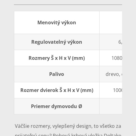
11 k
Menovitý výkon
Regulovatelný výkon
6,0-15,
Rozmery Š x H x V (mm)
1080 x 540
Palivo
drevo, dreven
Rozmer dvierok Š x H x V (mm)
1000 x 400
Priemer dymovodu Ø
200
Väčšie rozmery, vylepšený design, to všetko za
prijateľnú cenu? Rohová krbová vložka Deltako