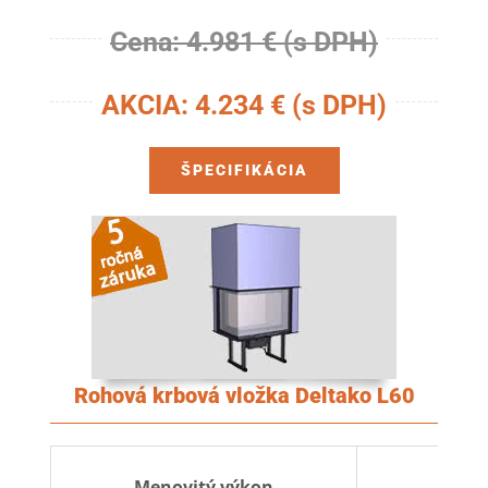
Cena: 4.981 € (s DPH)
AKCIA: 4.234 € (s DPH)
ŠPECIFIKÁCIA
Rohová krbová vložka Deltako L60
5 k
Menovitý výkon