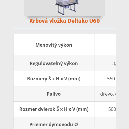
Krbová vložka Deltako U60
7 k
Menovitý výkon
Regulovatelný výkon
3,4-12,
Rozmery Š x H x V (mm)
550 x 800 
Palivo
drevo, dreven
Rozmer dvierok Š x H x V (mm)
500 x 600
Priemer dymovodu Ø
200