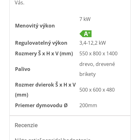
Vás.
7 kW
Menovitý výkon
Regulovatelný výkon
3,4-12,2 kW
Rozmery Š x H x V (mm)
550 x 800 x 1400
drevo, drevené
Palivo
brikety
Rozmer dvierok Š x H x V
500 x 600 x 480
(mm)
Priemer dymovodu Ø
200mm
Recenzie