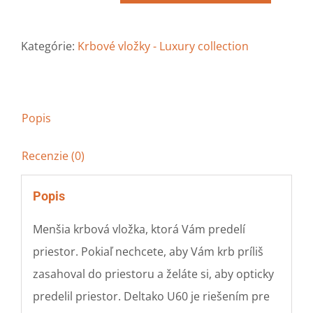
Krbová
vložka
Kategórie:
Krbové vložky - Luxury collection
Deltako
U60
Popis
Recenzie (0)
Popis
Menšia krbová vložka, ktorá Vám predelí
priestor. Pokiaľ nechcete, aby Vám krb príliš
zasahoval do priestoru a želáte si, aby opticky
predelil priestor. Deltako U60 je riešením pre