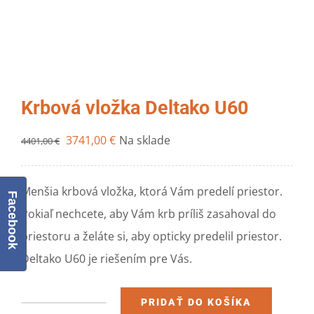
Krbová vložka Deltako U60
3741,00
€
Na sklade
4401,00
€
Menšia krbová vložka, ktorá Vám predelí priestor.
Facebook
Pokiaľ nechcete, aby Vám krb príliš zasahoval do
priestoru a želáte si, aby opticky predelil priestor.
Deltako U60 je riešením pre Vás.
PRIDAŤ DO KOŠÍKA
množstvo