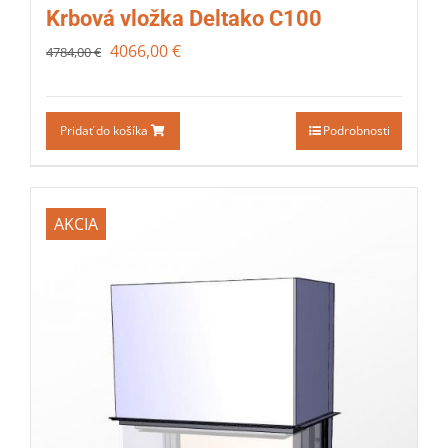
Krbová vložka Deltako C100
4066,00
€
4784,00
€
Pridať do košíka
Podrobnosti
AKCIA