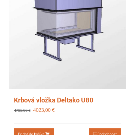
Krbová vložka Deltako U80
4023,00
€
4733,00
€
Pridať do košíka
Podrobnosti