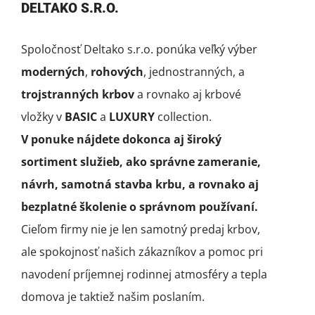
DELTAKO S.R.O.
Spoločnosť Deltako s.r.o. ponúka veľký výber
moderných
,
rohových
, jednostranných, a
trojstranných krbov
a rovnako aj krbové
vložky v
BASIC
a
LUXURY
collection.
V ponuke nájdete dokonca aj široký
sortiment služieb, ako správne zameranie,
návrh, samotná stavba krbu, a rovnako aj
bezplatné školenie o správnom používaní.
Cieľom firmy nie je len samotný predaj krbov,
ale spokojnosť našich zákazníkov a pomoc pri
navodení príjemnej rodinnej atmosféry a tepla
domova je taktiež našim poslaním.