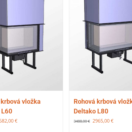
krbová vložka
Rohová krbová vlož
 L60
Deltako L80
682,00
€
2965,00
€
3488,00
€