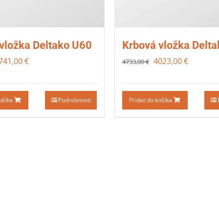
vložka Deltako U60
Krbová vložka Delt
741,00
€
4023,00
€
4733,00
€
košíka
Podrobnosti
Pridať do košíka