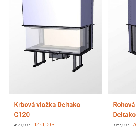
Krbová vložka Deltako
Rohová 
C120
Deltako
4234,00
€
2
4981,00
€
3155,00
€