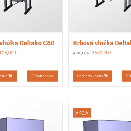
vložka Deltako C60
Krbová vložka Delt
106,00
€
3670,00
€
4318,00
€
košíka
Podrobnosti
Pridať do košíka
AKCIA