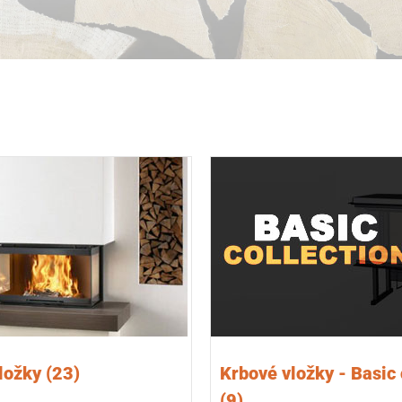
vložky
(23)
Krbové vložky - Basic 
(9)