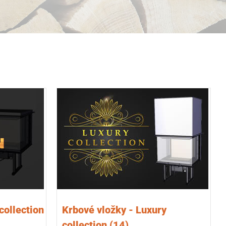
collection
Krbové vložky - Luxury
collection
(14)