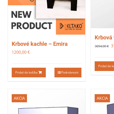
Krbová 
Krbové kachle – Emira
3
3654,00
€
1200,00
€
Pridať do 
Pridať do košíka
Podrobnosti
AKCIA
AKCIA