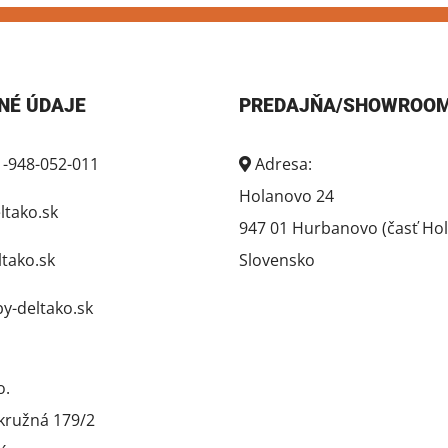
NÉ ÚDAJE
PREDAJŇA/SHOWROO
1-948-052-011
Adresa:
Holanovo 24
tako.sk
947 01 Hurbanovo (časť Ho
ako.sk
Slovensko
-deltako.sk
o.
kružná 179/2