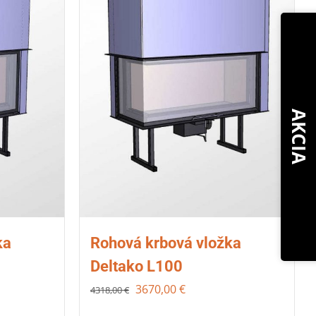
AKCIA
ka
Rohová krbová vložka
Deltako L100
3670,00
€
4318,00
€