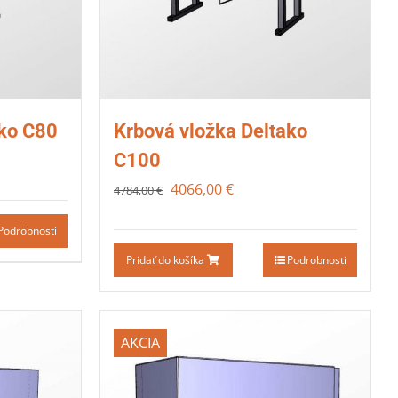
ako C80
Krbová vložka Deltako
C100
4066,00
€
4784,00
€
Podrobnosti
Pridať do košíka
Podrobnosti
AKCIA