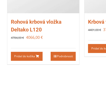
Rohová krbová vložka
Krbová 
Deltako L120
3
4401,00
€
4066,00
€
4784,00
€
Pridať do 
Pridať do košíka
Podrobnosti