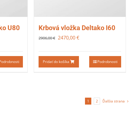
ako U80
Krbová vložka Deltako I60
2470,00
€
2906,00
€
Podrobnosti
Pridať do košíka
Podrobnosti
1
2
Ďalšia strana