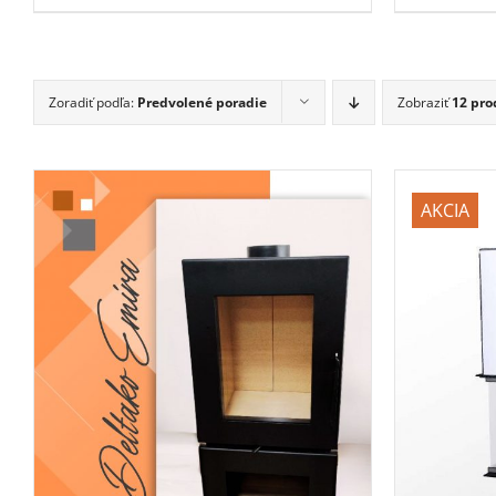
Zoradiť podľa:
Predvolené poradie
Zobraziť
12 pro
AKCIA