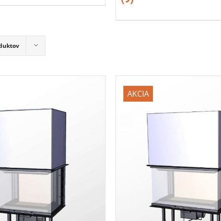
duktov
AKCIA