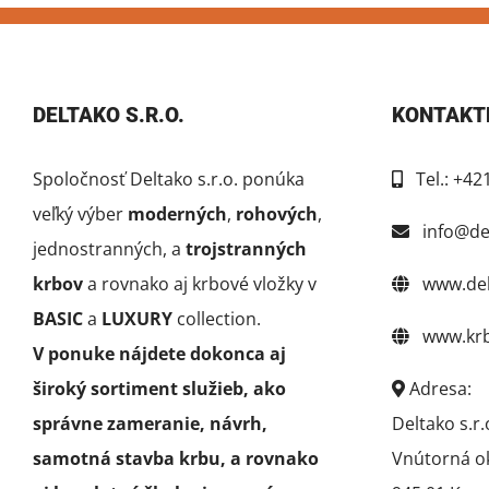
DELTAKO S.R.O.
KONTAKT
Spoločnosť Deltako s.r.o. ponúka
Tel.: +42
veľký výber
moderných
,
rohových
,
info@del
jednostranných, a
trojstranných
krbov
a rovnako aj krbové vložky v
www.delt
BASIC
a
LUXURY
collection.
www.krby
V ponuke nájdete dokonca aj
široký sortiment služieb, ako
Adresa:
správne zameranie, návrh,
Deltako s.r.
samotná stavba krbu, a rovnako
Vnútorná o