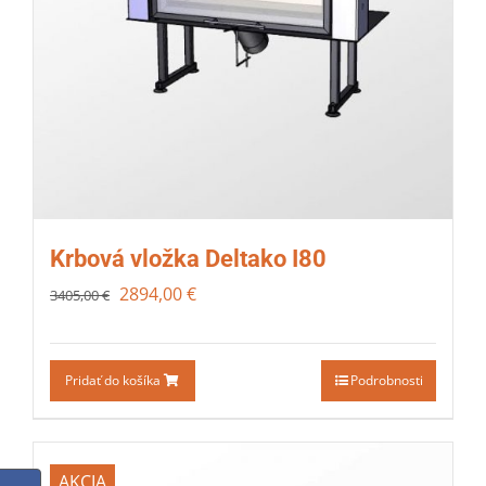
Krbová vložka Deltako I80
2894,00
€
3405,00
€
Pridať do košíka
Podrobnosti
AKCIA