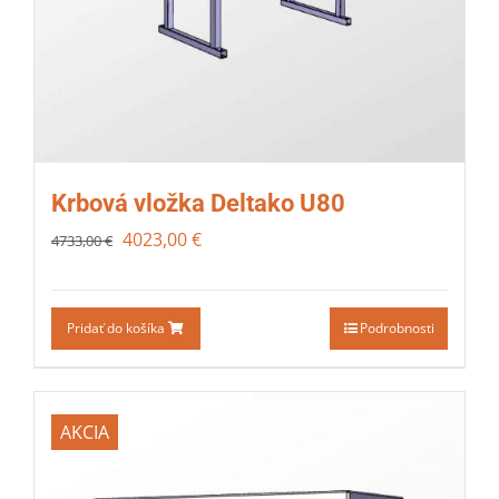
Krbová vložka Deltako U80
4023,00
€
4733,00
€
Pridať do košíka
Podrobnosti
AKCIA