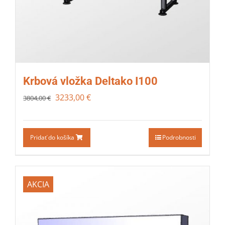
Krbová vložka Deltako I100
3233,00
€
3804,00
€
Pridať do košíka
Podrobnosti
AKCIA