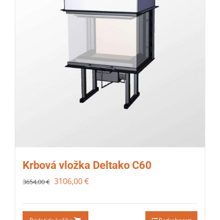
Krbová vložka Deltako C60
3106,00
€
3654,00
€