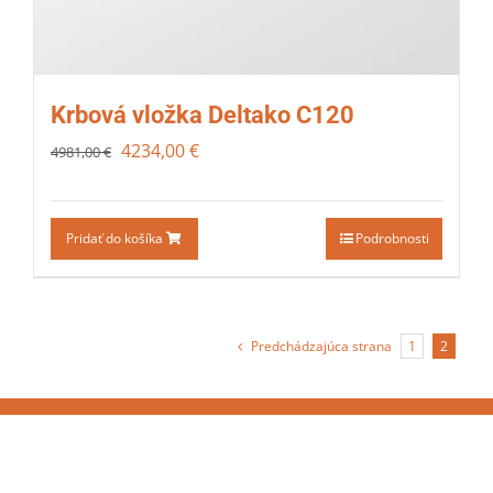
Krbová vložka Deltako C120
4234,00
€
4981,00
€
Pridať do košíka
Podrobnosti
Predchádzajúca strana
1
2