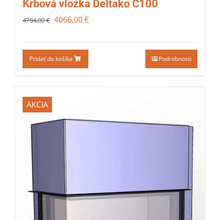
Krbová vložka Deltako C100
4066,00
€
4784,00
€
Pridať do košíka
Podrobnosti
AKCIA