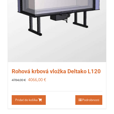
Rohová krbová vložka Deltako L120
4066,00
€
4784,00
€
Pridať do košíka
Podrobnosti