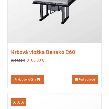
Krbová vložka Deltako C60
3106,00
€
3654,00
€
Pridať do košíka
Podrobnosti
AKCIA