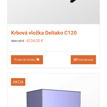
Krbová vložka Deltako C120
4234,00
€
4981,00
€
Pridať do košíka
Podrobnosti
AKCIA