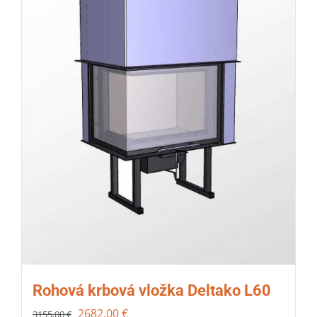
Rohová krbová vložka Deltako L60
2682,00
€
3155,00
€