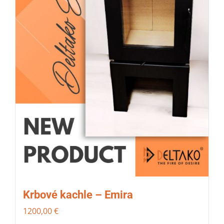
Krbové kachle – Emira
1200,00
€