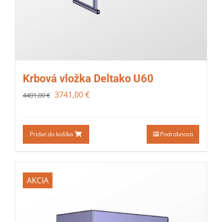
Krbová vložka Deltako U60
3741,00
€
4401,00
€
Pridať do košíka
Podrobnosti
AKCIA