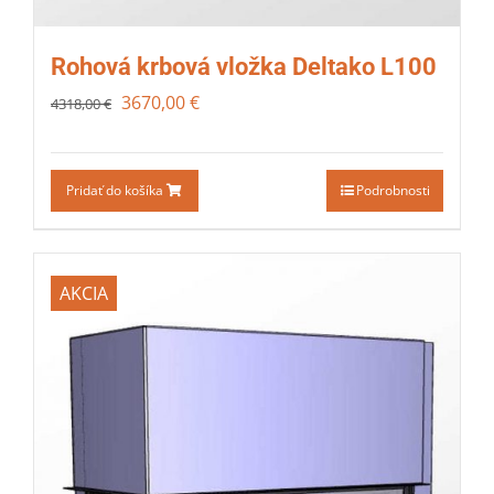
Rohová krbová vložka Deltako L100
3670,00
€
4318,00
€
Pridať do košíka
Podrobnosti
AKCIA