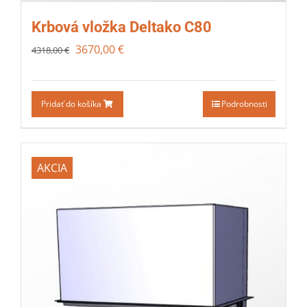
Krbová vložka Deltako C80
3670,00
€
4318,00
€
Pridať do košíka
Podrobnosti
AKCIA