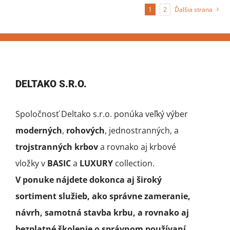
1
2
Ďalšia strana
DELTAKO S.R.O.
Spoločnosť Deltako s.r.o. ponúka veľký výber
moderných
,
rohových
, jednostranných, a
trojstranných krbov
a rovnako aj krbové
vložky v
BASIC
a
LUXURY
collection.
V ponuke nájdete dokonca aj široký
sortiment služieb, ako správne zameranie,
návrh, samotná stavba krbu, a rovnako aj
bezplatné školenie o správnom používaní.