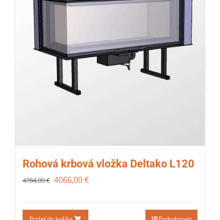
Rohová krbová vložka Deltako L120
4066,00
€
4784,00
€
Pridať do košíka
Podrobnosti