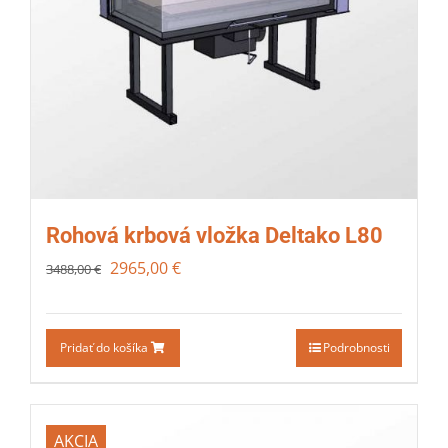
Rohová krbová vložka Deltako L80
2965,00
€
3488,00
€
Pridať do košíka
Podrobnosti
AKCIA