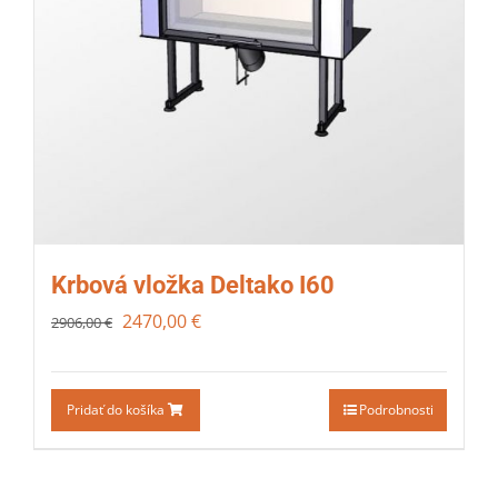
Krbová vložka Deltako I60
2470,00
€
2906,00
€
Pridať do košíka
Podrobnosti