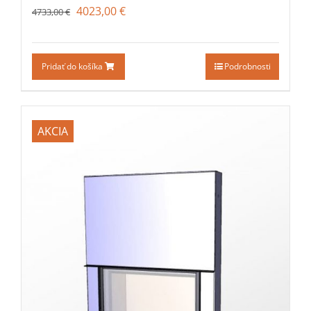
4023,00
€
4733,00
€
Pridať do košíka
Podrobnosti
AKCIA