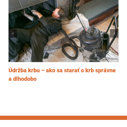
Údržba krbu – ako sa starať o krb správne
a dlhodobo