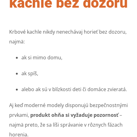
kachle bez dozoru
Krbové kachle nikdy nenechávaj horieť bez dozoru,
najmä:
ak si mimo domu,
ak spíš,
alebo ak sú v blízkosti deti či domáce zvieratá.
Aj keď moderné modely disponujú bezpečnostnými
prvkami,
produkt ohňa si vyžaduje pozornosť
–
najmä preto, že sa líši správanie v rôznych fázach
horenia.