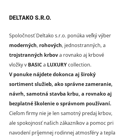
DELTAKO S.R.O.
Spoločnosť Deltako s.r.o. ponúka veľký výber
moderných
,
rohových
, jednostranných, a
trojstranných krbov
a rovnako aj krbové
vložky v
BASIC
a
LUXURY
collection.
V ponuke nájdete dokonca aj široký
sortiment služieb, ako správne zameranie,
návrh, samotná stavba krbu, a rovnako aj
bezplatné školenie o správnom používaní.
Cieľom firmy nie je len samotný predaj krbov,
ale spokojnosť našich zákazníkov a pomoc pri
navodení príjemnej rodinnej atmosféry a tepla