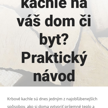
kachle na
váš dom či
byt?
Praktický
návod
Krbové kachle sú dnes jedným z najobľúbenejších
spôsobov, ako si doma vytvoriť príjemné teplo a