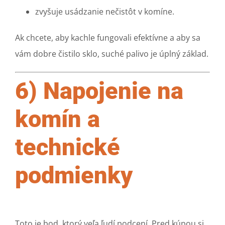
zvyšuje usádzanie nečistôt v komíne.
Ak chcete, aby kachle fungovali efektívne a aby sa
vám dobre čistilo sklo, suché palivo je úplný základ.
6) Napojenie na
komín a
technické
podmienky
Toto je bod, ktorý veľa ľudí podcení. Pred kúpou si