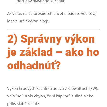
poruchy hlavného kúrenia.
Ak viete, na čo presne ich chcete, budete vedieť aj
lepšie určiť výkon a typ.
2) Správny výkon
je základ – ako ho
odhadnúť?
Výkon krbových kachlí sa udáva v kilowattoch (kW).
Veľa ľudí urobí chybu, že si kúpi príliš silné alebo
príliš slabé kachle.