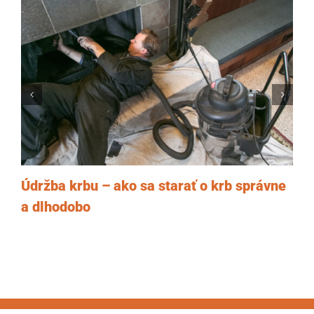
Údržba krbu – ako sa starať o krb správne
a dlhodobo