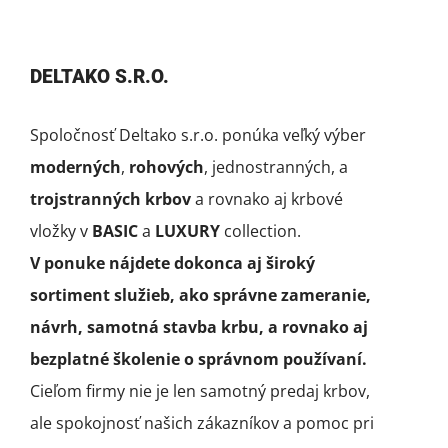
DELTAKO S.R.O.
Spoločnosť Deltako s.r.o. ponúka veľký výber
moderných
,
rohových
, jednostranných, a
trojstranných krbov
a rovnako aj krbové
vložky v
BASIC
a
LUXURY
collection.
V ponuke nájdete dokonca aj široký
sortiment služieb, ako správne zameranie,
návrh, samotná stavba krbu, a rovnako aj
bezplatné školenie o správnom používaní.
Cieľom firmy nie je len samotný predaj krbov,
ale spokojnosť našich zákazníkov a pomoc pri