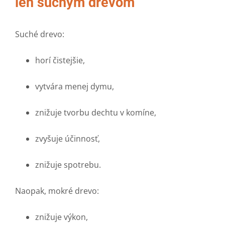
len suchým drevom
Suché drevo:
horí čistejšie,
vytvára menej dymu,
znižuje tvorbu dechtu v komíne,
zvyšuje účinnosť,
znižuje spotrebu.
Naopak, mokré drevo:
znižuje výkon,