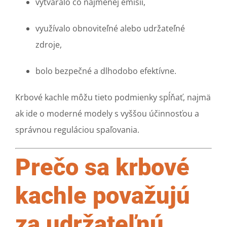
vytváralo čo najmenej emisií,
využívalo obnoviteľné alebo udržateľné
zdroje,
bolo bezpečné a dlhodobo efektívne.
Krbové kachle môžu tieto podmienky spĺňať, najmä
ak ide o moderné modely s vyššou účinnosťou a
správnou reguláciou spaľovania.
Prečo sa krbové
kachle považujú
za udržateľnú