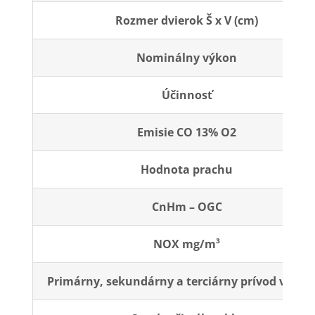
Rozmer dvierok Š x V (cm)
Nominálny výkon
Účinnosť
Emisie CO 13% O2
Hodnota prachu
CnHm – OGC
NOX mg/m³
Primárny, sekundárny a terciárny prívod vzduc