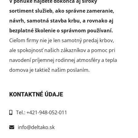
V ponuke nájdete dokonca aj široký
sortiment služieb, ako správne zameranie,
návrh, samotná stavba krbu, a rovnako aj
bezplatné školenie o správnom používaní.
Cieľom firmy nie je len samotný predaj krbov,
ale spokojnosť našich zákazníkov a pomoc pri
navodení príjemnej rodinnej atmosféry a tepla
domova je taktiež našim poslaním.
KONTAKTNÉ ÚDAJE
Tel.: +421-948-052-011
info@deltako.sk