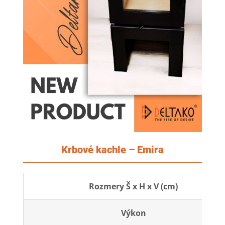
Krbové kachle – Emira
Rozmery Š x H x V (cm)
Výkon