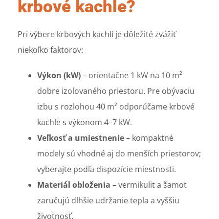
krbové kachle?
Pri výbere krbových kachlí je dôležité zvážiť
niekoľko faktorov:
Výkon (kW)
– orientačne 1 kW na 10 m²
dobre izolovaného priestoru. Pre obývaciu
izbu s rozlohou 40 m² odporúčame krbové
kachle s výkonom 4–7 kW.
Veľkosť a umiestnenie
– kompaktné
modely sú vhodné aj do menších priestorov;
vyberajte podľa dispozície miestnosti.
Materiál obloženia
– vermikulit a šamot
zaručujú dlhšie udržanie tepla a vyššiu
životnosť.