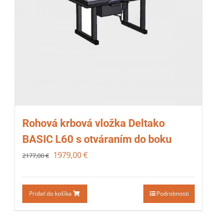
Rohová krbová vložka Deltako
BASIC L60 s otváraním do boku
1979,00
€
2177,00
€
Pridať do košíka
Podrobnosti