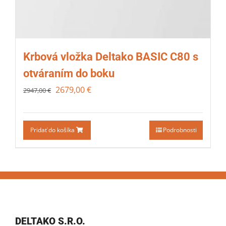
Krbová vložka Deltako BASIC C80 s
otváraním do boku
2679,00
€
2947,00
€
Pridať do košíka
Podrobnosti
DELTAKO S.R.O.