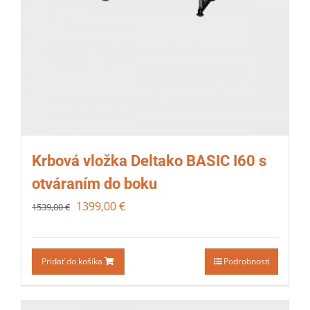
Krbová vložka Deltako BASIC I60 s
otváraním do boku
1399,00
€
1539,00
€
Pridať do košíka
Podrobnosti