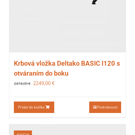
Krbová vložka Deltako BASIC I120 s
otváraním do boku
2249,00
€
2474,00
€
Pridať do košíka
Podrobnosti