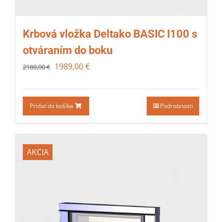
Krbová vložka Deltako BASIC I100 s
otváraním do boku
1989,00
€
2188,00
€
Pridať do košíka
Podrobnosti
AKCIA