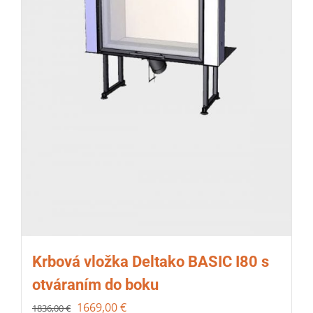
Krbová vložka Deltako BASIC I80 s
otváraním do boku
1669,00
€
1836,00
€