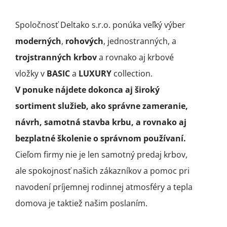
Spoločnosť Deltako s.r.o. ponúka veľký výber
moderných
,
rohových
, jednostranných, a
trojstranných krbov
a rovnako aj krbové
vložky v
BASIC
a
LUXURY
collection.
V ponuke nájdete dokonca aj široký
sortiment služieb, ako správne zameranie,
návrh, samotná stavba krbu, a rovnako aj
bezplatné školenie o správnom používaní.
Cieľom firmy nie je len samotný predaj krbov,
ale spokojnosť našich zákazníkov a pomoc pri
navodení príjemnej rodinnej atmosféry a tepla
domova je taktiež našim poslaním.