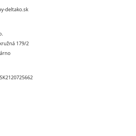
-deltako.sk
o.
kružná 179/2
árno
SK2120725662