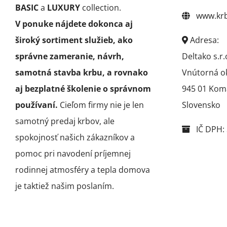
BASIC
a
LUXURY
collection.
www.krby
V ponuke nájdete dokonca aj
široký sortiment služieb, ako
Adresa:
správne zameranie, návrh,
Deltako s.r.
samotná stavba krbu, a rovnako
Vnútorná o
aj bezplatné školenie o správnom
945 01 Kom
používaní.
Cieľom firmy nie je len
Slovensko
samotný predaj krbov, ale
IČ DPH: 
spokojnosť našich zákazníkov a
pomoc pri navodení príjemnej
rodinnej atmosféry a tepla domova
je taktiež našim poslaním.