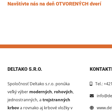
Navštívte nás na deň OTVORENÝCH dverí
DELTAKO S.R.O.
KONTAKT
Spoločnosť Deltako s.r.o. ponúka
Tel.: +42
veľký výber
moderných
,
rohových
,
info@del
jednostranných, a
trojstranných
krbov
a rovnako aj krbové vložky v
www.delt