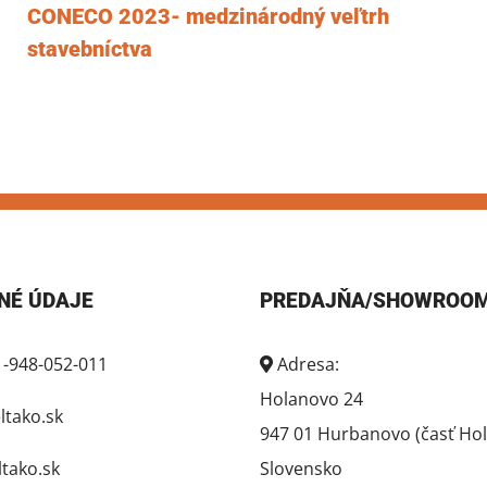
CONECO 2023- medzinárodný veľtrh
stavebníctva
NÉ ÚDAJE
PREDAJŇA/SHOWROO
1-948-052-011
Adresa:
Holanovo 24
tako.sk
947 01 Hurbanovo (časť Ho
ako.sk
Slovensko