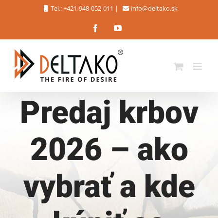
Skip
Tel.: +421-948-052-011
|
info@deltako.sk
to
Facebook
YouTube
content
Predaj krbov
2026 – ako
vybrať a kde