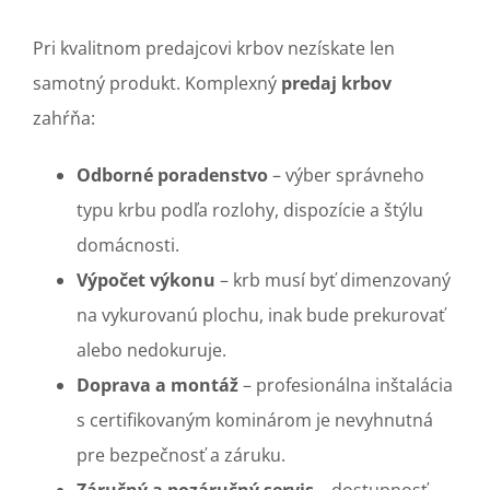
Pri kvalitnom predajcovi krbov nezískate len
samotný produkt. Komplexný
predaj krbov
zahŕňa:
Odborné poradenstvo
– výber správneho
typu krbu podľa rozlohy, dispozície a štýlu
domácnosti.
Výpočet výkonu
– krb musí byť dimenzovaný
na vykurovanú plochu, inak bude prekurovať
alebo nedokuruje.
Doprava a montáž
– profesionálna inštalácia
s certifikovaným kominárom je nevyhnutná
pre bezpečnosť a záruku.
Záručný a pozáručný servis
– dostupnosť