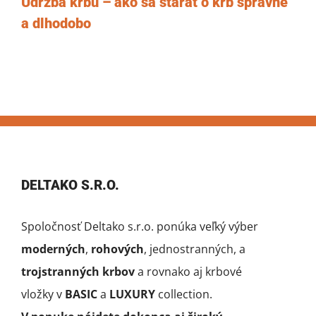
Údržba krbu – ako sa starať o krb správne
a dlhodobo
DELTAKO S.R.O.
Spoločnosť Deltako s.r.o. ponúka veľký výber
moderných
,
rohových
, jednostranných, a
trojstranných krbov
a rovnako aj krbové
vložky v
BASIC
a
LUXURY
collection.