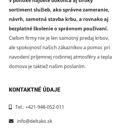
V ponuke nájdete dokonca aj široký
sortiment služieb, ako správne zameranie,
návrh, samotná stavba krbu, a rovnako aj
bezplatné školenie o správnom používaní.
Cieľom firmy nie je len samotný predaj krbov,
ale spokojnosť našich zákazníkov a pomoc pri
navodení príjemnej rodinnej atmosféry a tepla
domova je taktiež našim poslaním.
KONTAKTNÉ ÚDAJE
Tel.: +421-948-052-011
info@deltako.sk