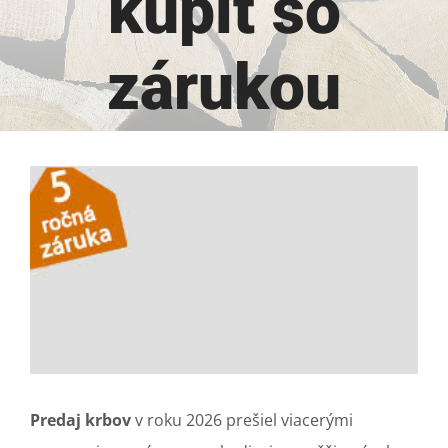
kúpiť so
zárukou
View
Larger
Image
Predaj krbov
v roku 2026 prešiel viacerými