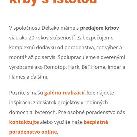
V spoločnosti Deltako máme s
predajom krbov
viac ako 20 rokov skúseností. Zabezpečujeme
komplexnú dodávku od poradenstva, cez výber a
montáž až po servis. Spolupracujeme s overenými
výrobcami ako Romotop, Hark, BeF Home, Imperial
Flames a ďalšími.
Pozrite si našu
galériu realizácií
, kde nájdete
inšpiráciu z desiatok projektov v rodinných
domoch aj byteroch. Pre osobné poradenstvo nás
kontaktujte
alebo využite naše
bezplatné
poradenstvo online
.