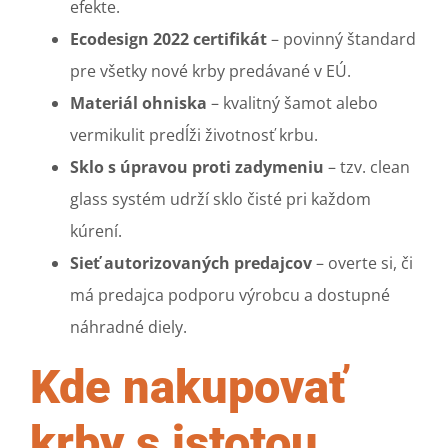
efekte.
Ecodesign 2022 certifikát
– povinný štandard
pre všetky nové krby predávané v EÚ.
Materiál ohniska
– kvalitný šamot alebo
vermikulit predĺži životnosť krbu.
Sklo s úpravou proti zadymeniu
– tzv. clean
glass systém udrží sklo čisté pri každom
kúrení.
Sieť autorizovaných predajcov
– overte si, či
má predajca podporu výrobcu a dostupné
náhradné diely.
Kde nakupovať
krby s istotou