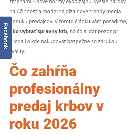
zmenami – nové normy ekodizajnu, vyššie nároky
na účinnosť a moderné dizajnové trendy menia
ponuku predajcov. V tomto článku vám poradíme,
Facebook
ako vybrať správny krb
, na čo si dať pozor pri
predaji a kde nakupovať bezpečne so zárukou
kvality.
Čo zahŕňa
profesionálny
predaj krbov v
roku 2026