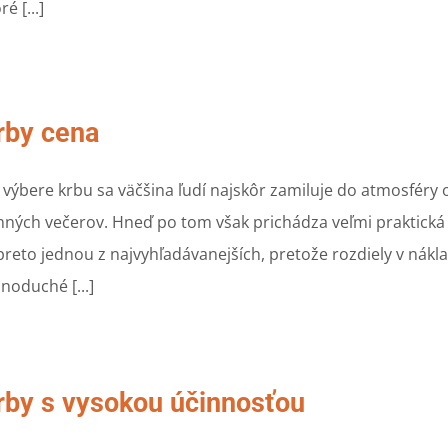
ré [...]
rby cena
i výbere krbu sa väčšina ľudí najskôr zamiluje do atmosfér
mných večerov. Hneď po tom však prichádza veľmi praktická 
 preto jednou z najvyhľadávanejších, pretože rozdiely v nák
dnoduché [...]
rby s vysokou účinnosťou