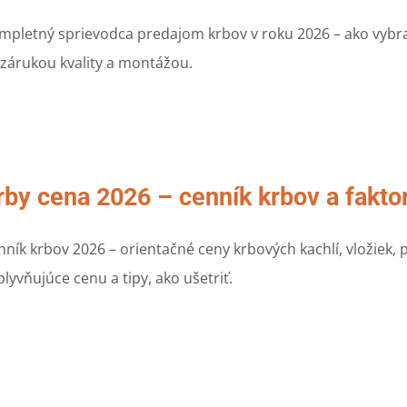
mpletný sprievodca predajom krbov v roku 2026 – ako vybrať
 zárukou kvality a montážou.
rby cena 2026 – cenník krbov a fakto
nník krbov 2026 – orientačné ceny krbových kachlí, vložiek, 
plyvňujúce cenu a tipy, ako ušetriť.