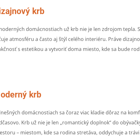
izajnový krb
moderných domácnostiach už krb nie je len zdrojom tepla. 
uje atmosféru a často aj štýl celého interiéru. Práve dizajnov
nkčnosť s estetikou a vytvoriť doma miesto, kde sa bude rodi
oderný krb
dnešných domácnostiach sa čoraz viac kladie dôraz na komfor
dčasovo. Krb už nie je len „romantický doplnok“ do obývačk
iestoru – miestom, kde sa rodina stretáva, oddychuje a trávi