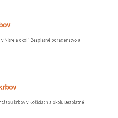
rbov
v Nitre a okolí. Bezplatné poradenstvo a
 krbov
ážou krbov v Košiciach a okolí. Bezplatné