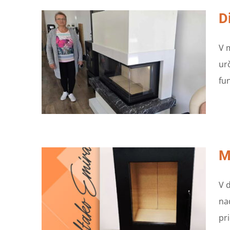
D
V 
urč
fu
M
V 
na
pr