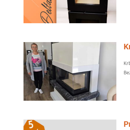
K
Kr
Be
P