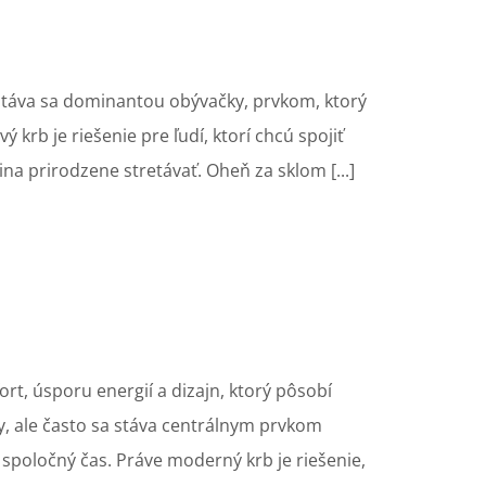
Stáva sa dominantou obývačky, prvkom, ktorý
ý krb je riešenie pre ľudí, ktorí chcú spojiť
na prirodzene stretávať. Oheň za sklom [...]
t, úsporu energií a dizajn, ktorý pôsobí
y, ale často sa stáva centrálnym prvkom
 spoločný čas. Práve moderný krb je riešenie,