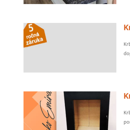
K
Kr
do
K
Kr
po