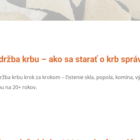
držba krbu – ako sa starať o krb spr
ržba krbu krok za krokom – čistenie skla, popola, komína, v
bu na 20+ rokov.