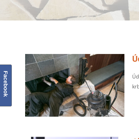
Ú
Facebook
Úd
kr