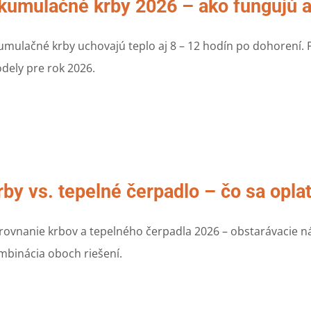
kumulačné krby 2026 – ako fungujú a 
umulačné krby uchovajú teplo aj 8 – 12 hodín po dohorení. Po
dely pre rok 2026.
rby vs. tepelné čerpadlo – čo sa opla
rovnanie krbov a tepelného čerpadla 2026 – obstarávacie ná
mbinácia oboch riešení.