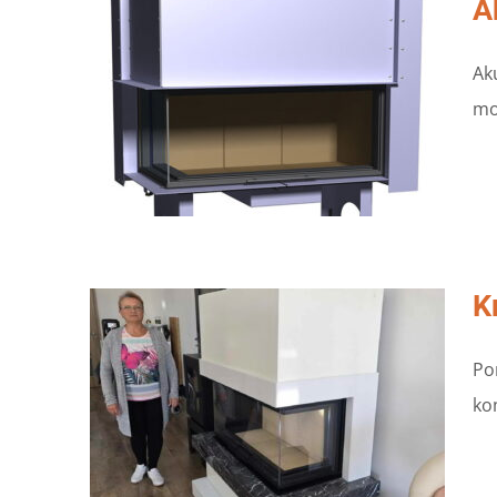
A
Ak
mo
K
Po
ko