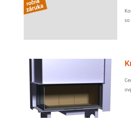
Ko
so
K
Ce
ov