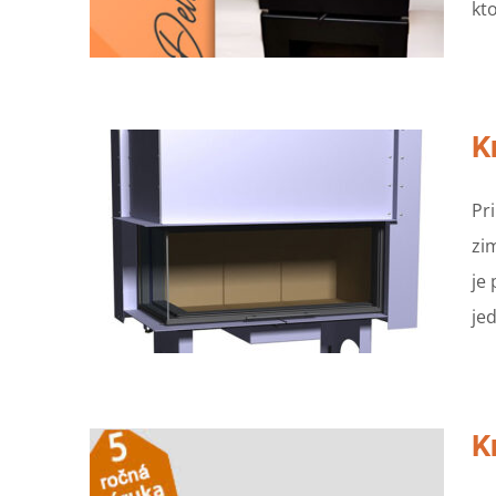
kto
K
Pr
zi
je
je
K