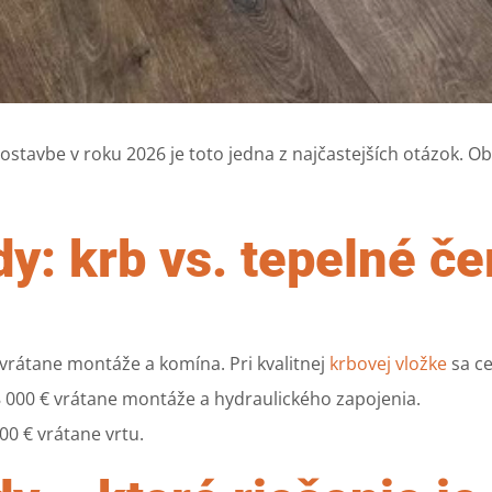
ostavbe v roku 2026 je toto jedna z najčastejších otázok. Obe
y: krb vs. tepelné če
 vrátane montáže a komína. Pri kvalitnej
krbovej vložke
sa ce
8 000 € vrátane montáže a hydraulického zapojenia.
00 € vrátane vrtu.