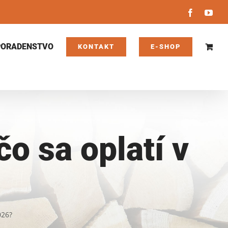
Facebook
You
PORADENSTVO
KONTAKT
E-SHOP
čo sa oplatí v
026?