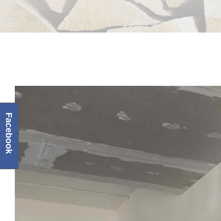
View
Larger
Facebook
Image