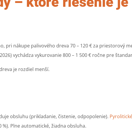
 – ktoré riešenie je 
o, pri nákupe palivového dreva 70 – 120 € za priestorový 
 (2026) vychádza vykurovanie 800 – 1 500 € ročne pre štand
dreva je rozdiel menší.
uje obsluhu (prikladanie, čistenie, odpopolenie).
Pyrolitick
0 %). Plne automatické, žiadna obsluha.