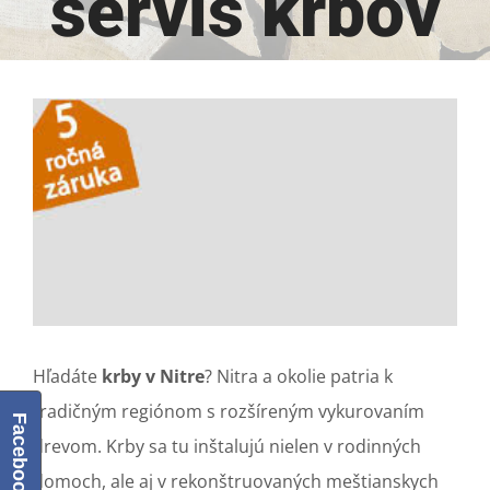
servis krbov
View
Larger
Image
Hľadáte
krby v Nitre
? Nitra a okolie patria k
tradičným regiónom s rozšíreným vykurovaním
Facebook
drevom. Krby sa tu inštalujú nielen v rodinných
domoch, ale aj v rekonštruovaných meštianskych