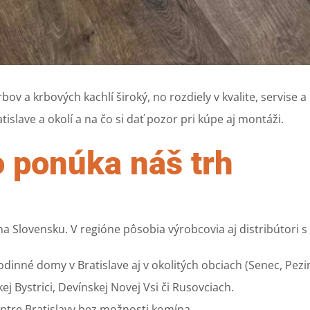
bov a krbových kachlí široký, no rozdiely v kvalite, servis
slave a okolí a na čo si dať pozor pri kúpe aj montáži.
o ponúka náš trh
i na Slovensku. V regióne pôsobia výrobcovia aj distribútori
dinné domy v Bratislave aj v okolitých obciach (Senec, Pezi
 Bystrici, Devínskej Novej Vsi či Rusovciach.
entre Bratislavy bez možnosti komína.