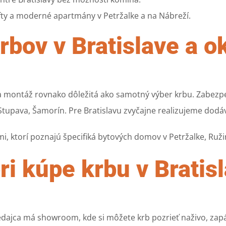
fty a moderné apartmány v Petržalke a na Nábreží.
bov v Bratislave a ok
lna montáž rovnako dôležitá ako samotný výber krbu. Zabezpe
 Stupava, Šamorín. Pre Bratislavu zvyčajne realizujeme dod
, ktorí poznajú špecifiká bytových domov v Petržalke, Ruži
ri kúpe krbu v Bratis
edajca má showroom, kde si môžete krb pozrieť naživo, zap