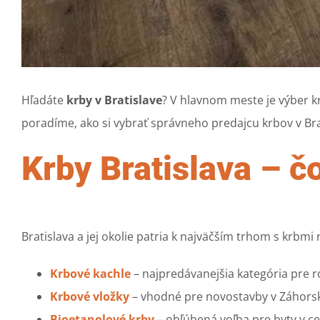
Hľadáte
krby v Bratislave
? V hlavnom meste je výber kr
poradíme, ako si vybrať správneho predajcu krbov v Brati
Krby Bratislava – č
Bratislava a jej okolie patria k najväčším trhom s krbm
Krbové kachle
– najpredávanejšia kategória pre ro
Krbové vložky
– vhodné pre novostavby v Záhorskej
Bioetanolové krby
– obľúbená voľba pre byty v c