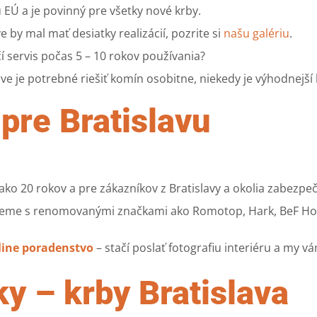
ú EÚ a je povinný pre všetky nové krby.
e by mal mať desiatky realizácií, pozrite si
našu galériu
.
 servis počas 5 – 10 rokov používania?
ave je potrebné riešiť komín osobitne, niekedy je výhodnejší
pre Bratislavu
 ako 20 rokov a pre zákazníkov z Bratislavy a okolia zabe
jeme s renomovanými značkami ako Romotop, Hark, BeF Hom
line poradenstvo
– stačí poslať fotografiu interiéru a my
y – krby Bratislava