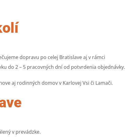
olí
čujeme dopravu po celej Bratislave aj v rámci
ávku do 2 – 5 pracovných dní od potvrdenia objednávky.
nove aj rodinných domov v Karlovej Vsi či Lamači.
lave
álený v prevádzke.