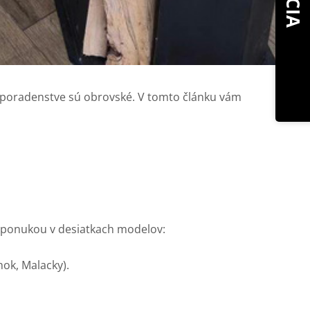
AKCIA
e a poradenstve sú obrovské. V tomto článku vám
 s ponukou v desiatkach modelov:
nok, Malacky).