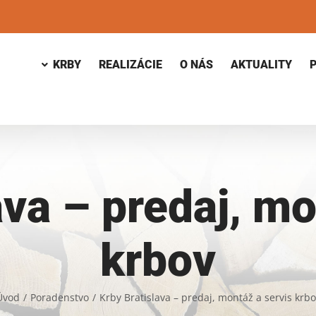
KRBY
REALIZÁCIE
O NÁS
AKTUALITY
ava – predaj, mo
krbov
Úvod
/
Poradenstvo
/
Krby Bratislava – predaj, montáž a servis krbo