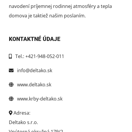
navodení príjemnej rodinnej atmosféry a tepla
domova je taktiež našim poslaním.
KONTAKTNÉ ÚDAJE
Tel.: +421-948-052-011
info@deltako.sk
www.deltako.sk
www.krby-deltako.sk
Adresa:
Deltako s.r.o.
Vnútorná okružná 179/2