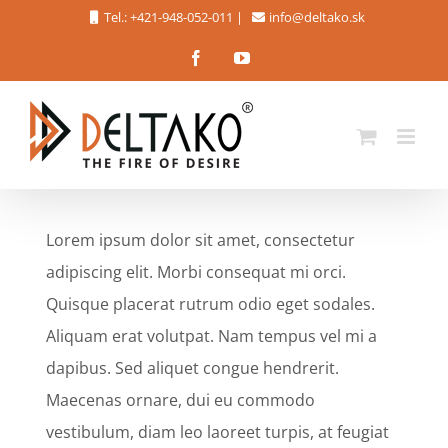
Skip
Tel.: +421-948-052-011
|
info@deltako.sk
to
Facebook
YouTube
content
Lorem ipsum dolor sit amet, consectetur
adipiscing elit. Morbi consequat mi orci.
Quisque placerat rutrum odio eget sodales.
Aliquam erat volutpat. Nam tempus vel mi a
dapibus. Sed aliquet congue hendrerit.
Maecenas ornare, dui eu commodo
vestibulum, diam leo laoreet turpis, at feugiat