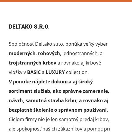
DELTAKO S.R.O.
Spoločnosť Deltako s.r.o. ponúka veľký výber
moderných
,
rohových
, jednostranných, a
trojstranných krbov
a rovnako aj krbové
vložky v
BASIC
a
LUXURY
collection.
V ponuke nájdete dokonca aj široký
sortiment služieb, ako správne zameranie,
návrh, samotná stavba krbu, a rovnako aj
bezplatné školenie o správnom používaní.
Cieľom firmy nie je len samotný predaj krbov,
ale spokojnosť našich zákazníkov a pomoc pri