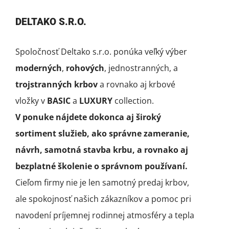
DELTAKO S.R.O.
Spoločnosť Deltako s.r.o. ponúka veľký výber
moderných
,
rohových
, jednostranných, a
trojstranných krbov
a rovnako aj krbové
vložky v
BASIC
a
LUXURY
collection.
V ponuke nájdete dokonca aj široký
sortiment služieb, ako správne zameranie,
návrh, samotná stavba krbu, a rovnako aj
bezplatné školenie o správnom používaní.
Cieľom firmy nie je len samotný predaj krbov,
ale spokojnosť našich zákazníkov a pomoc pri
navodení príjemnej rodinnej atmosféry a tepla