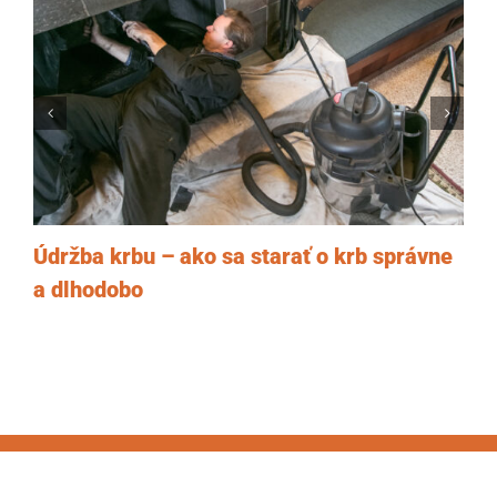
Údržba krbu – ako sa starať o krb správne
a dlhodobo