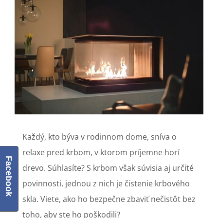
Larger
Image
Každý, kto býva v rodinnom dome, sníva o
relaxe pred krbom, v ktorom príjemne horí
Facebook
drevo. Súhlasíte? S krbom však súvisia aj určité
povinnosti, jednou z nich je čistenie krbového
skla. Viete, ako ho bezpečne zbaviť nečistôt bez
toho, aby ste ho poškodili?