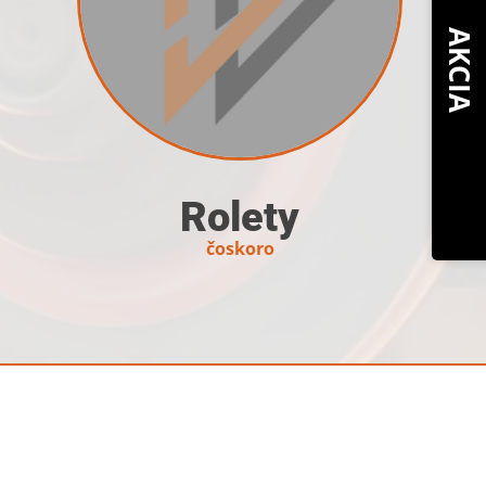
AKCIA
Rolety
čoskoro