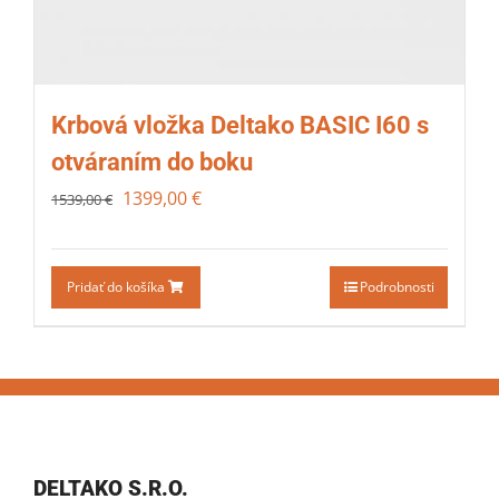
Krbová vložka Deltako BASIC I60 s
otváraním do boku
1399,00
€
1539,00
€
Pridať do košíka
Podrobnosti
DELTAKO S.R.O.