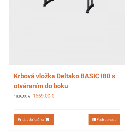
Krbová vložka Deltako BASIC I80 s
otváraním do boku
1669,00
€
1836,00
€
Pridať do košíka
Podrobnosti