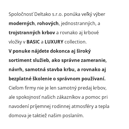
Spoločnosť Deltako s.r.o. ponúka veľký výber
moderných
,
rohových
, jednostranných, a
trojstranných krbov
a rovnako aj krbové
vložky v
BASIC
a
LUXURY
collection.
V ponuke nájdete dokonca aj široký
sortiment služieb, ako správne zameranie,
návrh, samotná stavba krbu, a rovnako aj
bezplatné školenie o správnom používaní.
Cieľom firmy nie je len samotný predaj krbov,
ale spokojnosť našich zákazníkov a pomoc pri
navodení príjemnej rodinnej atmosféry a tepla
domova je taktiež našim poslaním.