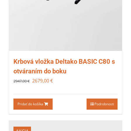
Krbová vložka Deltako BASIC C80 s
otváraním do boku
2679,00
€
2947,00
€
Pridať do košíka
Podrobnosti