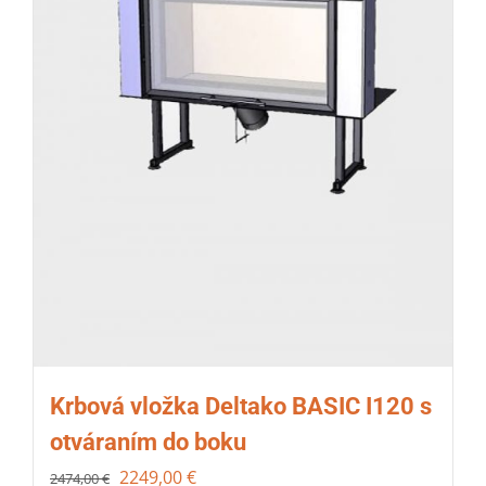
Krbová vložka Deltako BASIC I120 s
otváraním do boku
2249,00
€
2474,00
€