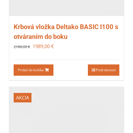
Krbová vložka Deltako BASIC I100 s
otváraním do boku
1989,00
€
2188,00
€
Pridať do košíka
Podrobnosti
AKCIA