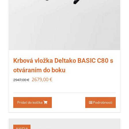
Krbová vložka Deltako BASIC C80 s
otváraním do boku
2679,00
€
2947,00
€
Pridať do košíka
Podrobnosti