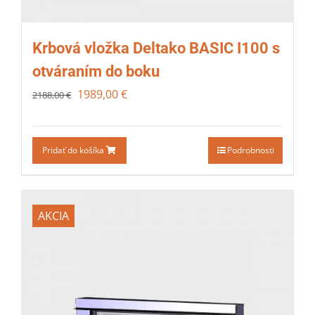
Krbová vložka Deltako BASIC I100 s
otváraním do boku
1989,00
€
2188,00
€
Pridať do košíka
Podrobnosti
AKCIA