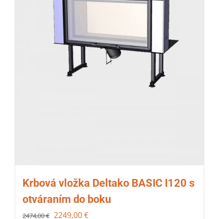
Krbová vložka Deltako BASIC I120 s
otváraním do boku
2249,00
€
2474,00
€