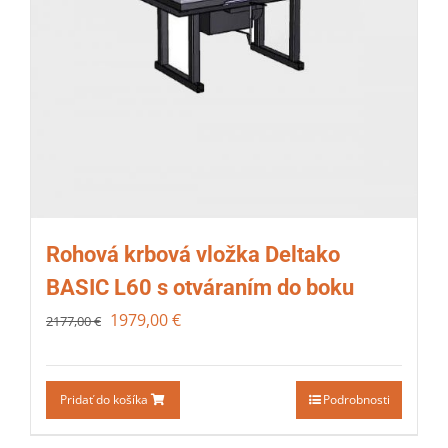
Rohová krbová vložka Deltako
BASIC L60 s otváraním do boku
1979,00
€
2177,00
€
Pridať do košíka
Podrobnosti