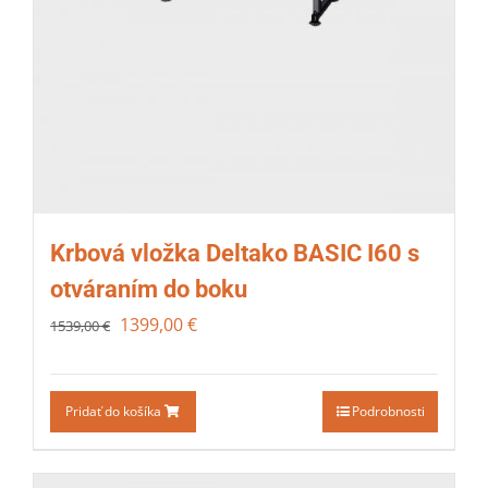
Krbová vložka Deltako BASIC I60 s
otváraním do boku
1399,00
€
1539,00
€
Pridať do košíka
Podrobnosti