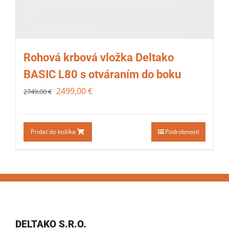
Rohová krbová vložka Deltako
BASIC L80 s otváraním do boku
2499,00
€
2749,00
€
Pridať do košíka
Podrobnosti
DELTAKO S.R.O.