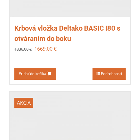
Krbová vložka Deltako BASIC I80 s
otváraním do boku
1669,00
€
1836,00
€
Pridať do košíka
Podrobnosti
AKCIA