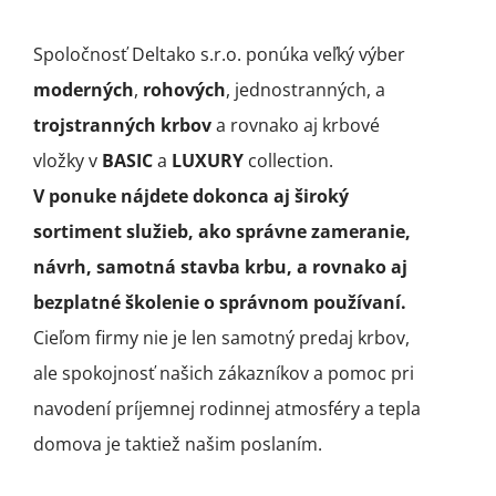
Spoločnosť Deltako s.r.o. ponúka veľký výber
moderných
,
rohových
, jednostranných, a
trojstranných krbov
a rovnako aj krbové
vložky v
BASIC
a
LUXURY
collection.
V ponuke nájdete dokonca aj široký
sortiment služieb, ako správne zameranie,
návrh, samotná stavba krbu, a rovnako aj
bezplatné školenie o správnom používaní.
Cieľom firmy nie je len samotný predaj krbov,
ale spokojnosť našich zákazníkov a pomoc pri
navodení príjemnej rodinnej atmosféry a tepla
domova je taktiež našim poslaním.