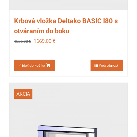
Krbová vložka Deltako BASIC I80 s
otváraním do boku
1669,00
€
1836,00
€
Pridať do košíka
Podrobnosti
AKCIA