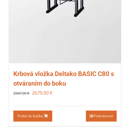
Krbová vložka Deltako BASIC C80 s
otváraním do boku
2679,00
€
2947,00
€
Pridať do košíka
Podrobnosti