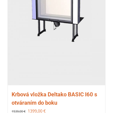
Krbová vložka Deltako BASIC I60 s
otváraním do boku
1399,00
€
1539,00
€