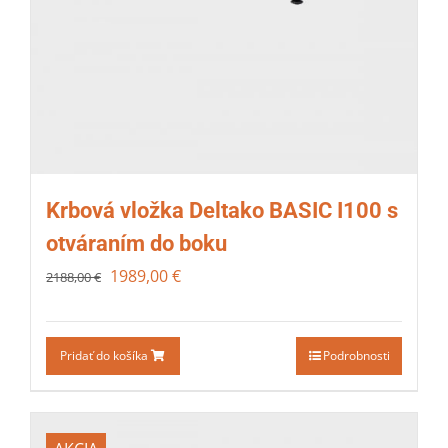
Krbová vložka Deltako BASIC I100 s
otváraním do boku
1989,00
€
2188,00
€
Pridať do košíka
Podrobnosti