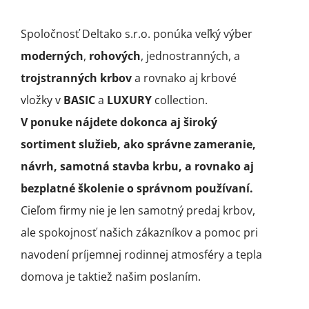
Spoločnosť Deltako s.r.o. ponúka veľký výber
moderných
,
rohových
, jednostranných, a
trojstranných krbov
a rovnako aj krbové
vložky v
BASIC
a
LUXURY
collection.
V ponuke nájdete dokonca aj široký
sortiment služieb, ako správne zameranie,
návrh, samotná stavba krbu, a rovnako aj
bezplatné školenie o správnom používaní.
Cieľom firmy nie je len samotný predaj krbov,
ale spokojnosť našich zákazníkov a pomoc pri
navodení príjemnej rodinnej atmosféry a tepla
domova je taktiež našim poslaním.