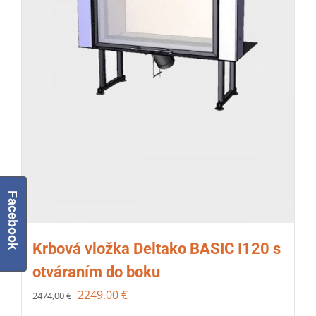
Facebook
Krbová vložka Deltako BASIC I120 s
otváraním do boku
2249,00
€
2474,00
€